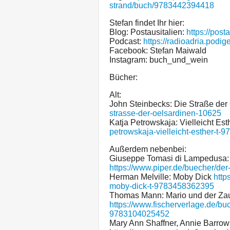
strand/buch/9783442394418
Stefan findet Ihr hier:
Blog: Postausitalien:
https://post
Podcast:
https://radioadria.podige
Facebook: Stefan Maiwald
Instagram: buch_und_wein
Bücher:
Alt:
John Steinbecks: Die Straße der
strasse-der-oelsardinen-10625
Katja Petrowskaja: Vielleicht Es
petrowskaja-vielleicht-esther-t
Außerdem nebenbei:
Giuseppe Tomasi di Lampedusa:
https://www.piper.de/buecher/de
Herman Melville: Moby Dick
http
moby-dick-t-9783458362395
Thomas Mann: Mario und der Za
https://www.fischerverlage.de/b
9783104025452
Mary Ann Shaffner, Annie Barrows