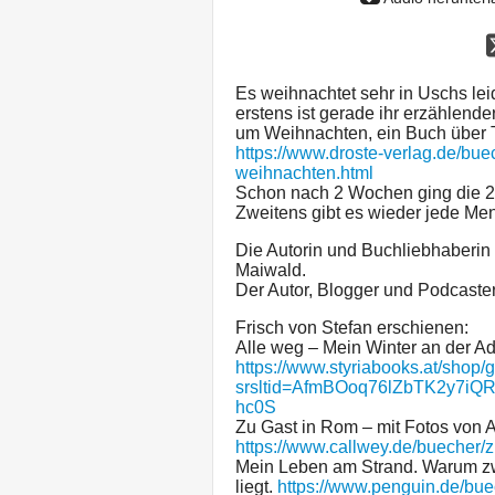
Es weihnachtet sehr in Uschs lei
erstens ist gerade ihr erzählend
um Weihnachten, ein Buch über T
https://www.droste-verlag.de/buec
weihnachten.html
Schon nach 2 Wochen ging die 2.
Zweitens gibt es wieder jede Me
Die Autorin und Buchliebhaberin 
Maiwald.
Der Autor, Blogger und Podcaster 
Frisch von Stefan erschienen:
Alle weg – Mein Winter an der Ad
https://www.styriabooks.at/shop/
srsltid=AfmBOoq76lZbTK2y7i
hc0S
Zu Gast in Rom – mit Fotos von 
https://www.callwey.de/buecher/z
Mein Leben am Strand. Warum zw
liegt.
https://www.penguin.de/bu