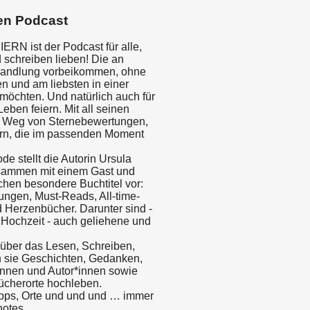
en Podcast
N ist der Podcast für alle,
 schreiben lieben! Die an
handlung vorbeikommen, ohne
n und am liebsten in einer
möchten. Und natürlich auch für
Leben feiern. Mit all seinen
. Weg von Sternebewertungen,
rn, die im passenden Moment
ode stellt die Autorin Ursula
usammen mit einem Gast und
en besondere Buchtitel vor:
ngen, Must-Reads, All-time-
d Herzenbücher. Darunter sind -
r Hochzeit - auch geliehene und
über das Lesen, Schreiben,
 sie Geschichten, Gedanken,
innen und Autor*innen sowie
cherorte hochleben.
ipps, Orte und und und … immer
otes.