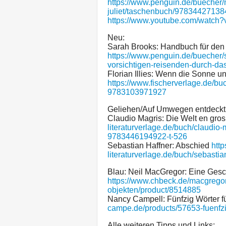
https://www.penguin.de/buecher/
juliet/taschenbuch/97834427138
https://www.youtube.com/watc
Neu:
Sarah Brooks: Handbuch für den
https://www.penguin.de/buecher/
vorsichtigen-reisenden-durch-d
Florian Illies: Wenn die Sonne u
https://www.fischerverlage.de/buc
9783103971927
Geliehen/Auf Umwegen entdeckt
Claudio Magris: Die Welt en gros
literaturverlage.de/buch/claudio-
9783446194922-t-526
Sebastian Haffner: Abschied
htt
literaturverlage.de/buch/sebast
Blau: Neil MacGregor: Eine Gesc
https://www.chbeck.de/macgregor
objekten/product/8514885
Nancy Campell: Fünfzig Wörter 
campe.de/products/57653-fuenfzi
Alle weiteren Tipps und Links: