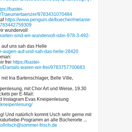
tps://bastei-
r/Traeumertaenzer/9783431070484
laf
https://www.penguin.de/buecher/melanie-
/9783442759309
wir wundervoll
warten-sind-wir-wundervoll-isbn-978-3-492-
 auf uns sah das Helle
die-augen-auf-und-sah-das-helle-28420
oman:
r frei
https://bastei-
e/Damals-waren-wir-frei/9783757700683
it Ina Bartenschlager, Belle Ville,
ipenlesung, mit Chor Art und Weise, 19.30
ckets per E-Mail:
d Instagram Evas Kneipenlesung
_kneipenlesung/
g! Und natürlich kommt Usch sehr gerne mit
aturliebe-Programm an alle Bücherorte ...
kollritsch@sommer-frisch.de