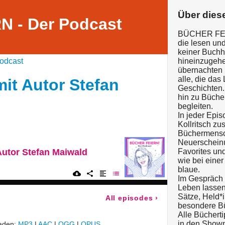
Über dies
 - Der Podcast
BÜCHER FEIER
die lesen und
keiner Buch
odcast
hineinzugehe
übernachten 
alle, die das 
it Autor Stefan
Geschichten
hin zu Büche
begleiten.
In jeder Epis
Kollritsch z
Büchermensch
Neuerscheinu
Autor Stefan Maiwald
Favorites un
wie bei eine
blaue.
Im Gespräch 
Leben lassen
Sätze, Held*
All episodes
›
besondere Bü
Alle Büchert
in den Shown
laden:
MP3
|
AAC
|
OGG
|
OPUS