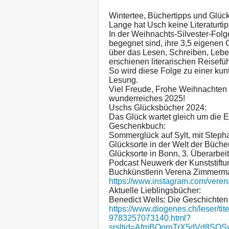
Wintertee, Büchertipps und Glü
Lange hat Usch keine Literaturtip
In der Weihnachts-Silvester-Folge 
begegnet sind, ihre 3,5 eigenen 
über das Lesen, Schreiben, Leben
erschienen literarischen Reisefüh
So wird diese Folge zu einer k
Lesung.
Viel Freude, Frohe Weihnachten 
wunderreiches 2025!
Uschs Glücksbücher 2024:
Das Glück wartet gleich um die 
Geschenkbuch:
Sommerglück auf Sylt, mit Step
Glücksorte in der Welt der Bücher,
Glücksorte in Bonn, 3. Überarbeit
Podcast Neuwerk der Kunststift
Buchkünstlerin Verena Zimmerm
https://www.instagram.com/vere
Aktuelle Lieblingsbücher:
Benedict Wells: Die Geschichten
https://www.diogenes.ch/leser/tit
9783257073140.html?
srsltid=AfmBOornTrX5dVd8SQS