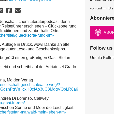
von und mit Ursu
Abonnier
denschaftlichem Literaturpodcast, denn
er Reiseführer erschienen – Glücksorte rund
raditionen und zauberhafte Orte:
her/titel/gluecksorte-rund-um-
 Auflage in Druck, wow! Danke an alle!
Follow us
nge guter Lese- und Geschenketipps.
begrüßt einen großartigen Gast: Stefan
Ursula Kollri
lebt und schreibt auf der Adriainsel Grado.
ria, Molden Verlag
gesellschaft-geschichte/alle-weg/?
QRGgzhPqVn_cxH0cfAo3uC3MggVQbLR8a6
Andrea Di Lorenzo, Callwey
u-gast-in-rom/
ischen Sonne und Meer die Leichtigkeit
echer/stefan-maiwald-mein-leben-am-