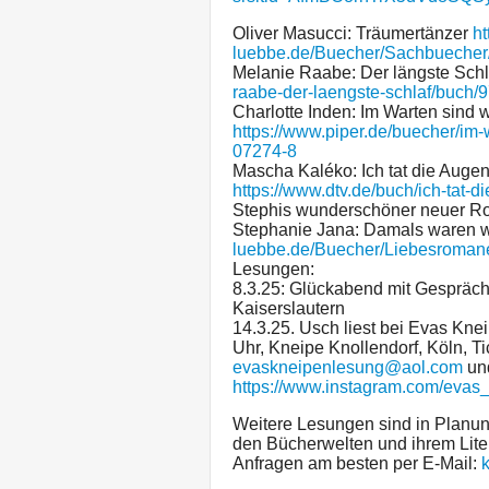
Oliver Masucci: Träumertänzer
ht
luebbe.de/Buecher/Sachbueche
Melanie Raabe: Der längste Sch
raabe-der-laengste-schlaf/buch
Charlotte Inden: Im Warten sind 
https://www.piper.de/buecher/im-
07274-8
Mascha Kaléko: Ich tat die Augen
https://www.dtv.de/buch/ich-tat-
Stephis wunderschöner neuer R
Stephanie Jana: Damals waren wi
luebbe.de/Buecher/Liebesroman
Lesungen:
8.3.25: Glückabend mit Gespräch m
Kaiserslautern
14.3.25. Usch liest bei Evas Kne
Uhr, Kneipe Knollendorf, Köln, Ti
evaskneipenlesung@aol.com
un
https://www.instagram.com/evas
Weitere Lesungen sind in Planun
den Bücherwelten und ihrem Liter
Anfragen am besten per E-Mail: