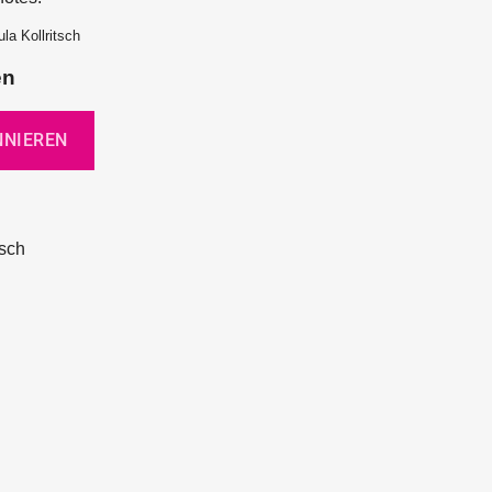
la Kollritsch
en
tsch