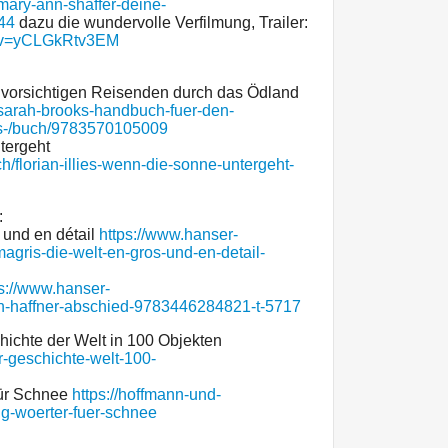
mary-ann-shaffer-deine-
44
dazu die wundervolle Verfilmung, Trailer:
h?v=yCLGkRtv3EM
 vorsichtigen Reisenden durch das Ödland
sarah-brooks-handbuch-fuer-den-
as-/buch/9783570105009
ntergeht
h/florian-illies-wenn-die-sonne-untergeht-
:
 und en détail
https://www.hanser-
magris-die-welt-en-gros-und-en-detail-
ps://www.hanser-
ian-haffner-abschied-9783446284821-t-5717
hichte der Welt in 100 Objekten
-geschichte-welt-100-
für Schnee
https://hoffmann-und-
g-woerter-fuer-schnee