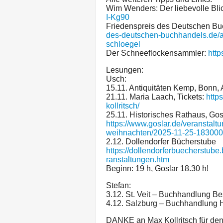
Wim Wenders: Der liebevolle Bli
I-Kg90
Friedenspreis des Deutschen B
des-deutschen-buchhandels.de/al
schloegel
Der Schneeflockensammler:
http
Lesungen:
Usch:
15.11. Antiquitäten Kemp, Bonn
21.11. Maria Laach, Tickets:
http
kollritsch/
25.11. Historisches Rathaus, Gos
https://www.goslar.de/veranstal
weihnachten/2025-11-25-183000
2.12. Dollendorfer Bücherstube
https://dollendorferbuecherstu
ranstaltungen.htm
Beginn: 19 h, Goslar 18.30 h!
Stefan:
3.12. St. Veit – Buchhandlung Be
4.12. Salzburg – Buchhandlung Höll
DANKE an Max Kollritsch für den 