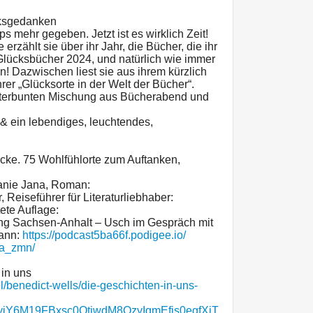
cksgedanken
ps mehr gegeben. Jetzt ist es wirklich Zeit!
erzählt sie über ihr Jahr, die Bücher, die ihr
Glücksbücher 2024, und natürlich wie immer
! Dazwischen liest sie aus ihrem kürzlich
rer „Glücksorte in der Welt der Bücher“.
unterbunten Mischung aus Bücherabend und
& ein lebendiges, leuchtendes,
Ecke. 75 Wohlfühlorte zum Auftanken,
hanie Jana, Roman:
 Reiseführer für Literaturliebhaber:
ete Auflage:
ung Sachsen-Anhalt – Usch im Gespräch mit
ann:
https://podcast5ba66f.podigee.io/
na_zmn/
 in uns
el/benedict-wells/die-geschichten-in-uns-
yiY6M19FBxsc0OtiwdM8OzyIqmEfis0egfXjT