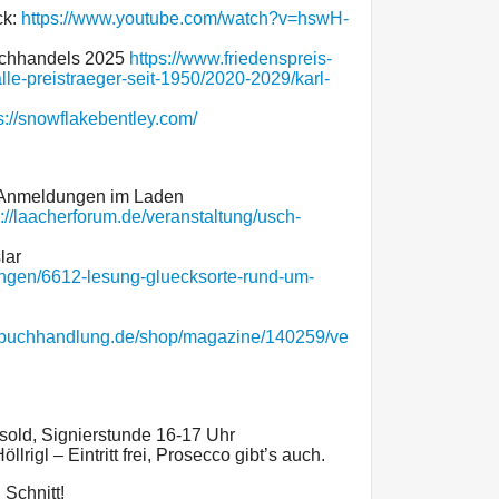
ck:
https://www.youtube.com/watch?v=hswH-
uchhandels 2025
https://www.friedenspreis-
le-preistraeger-seit-1950/2020-2029/karl-
s://snowflakebentley.com/
, Anmeldungen im Laden
s://laacherforum.de/veranstaltung/usch-
lar
tungen/6612-lesung-gluecksorte-rund-um-
be.buchhandlung.de/shop/magazine/140259/ve
sold, Signierstunde 16-17 Uhr
rigl – Eintritt frei, Prosecco gibt’s auch.
Schnitt!