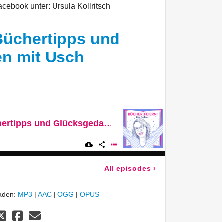
acebook unter: Ursula Kollritsch
Büchertipps und
n mit Usch
18_Wintertee, Büchertipps und Glücksgedanken mit Usch Kollritsch
All episodes
›
laden:
MP3
|
AAC
|
OGG
|
OPUS