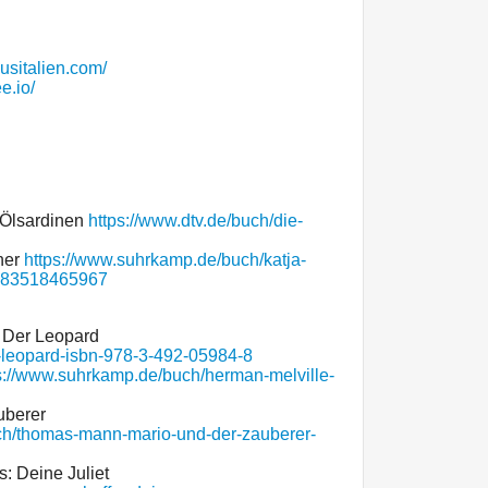
ausitalien.com/
e.io/
 Ölsardinen
https://www.dtv.de/buch/die-
ther
https://www.suhrkamp.de/buch/katja-
-9783518465967
 Der Leopard
r-leopard-isbn-978-3-492-05984-8
s://www.suhrkamp.de/buch/herman-melville-
uberer
uch/thomas-mann-mario-und-der-zauberer-
: Deine Juliet